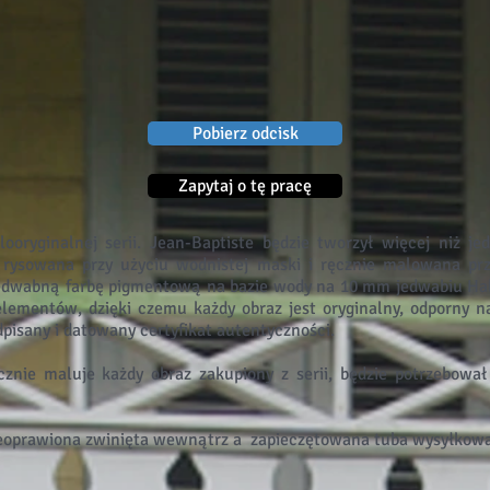
Pobierz odcisk
Zapytaj o tę pracę
looryginalnej serii. Jean-Baptiste będzie tworzył więcej niż 
e rysowana przy użyciu wodnistej maski i ręcznie malowana prz
jedwabną farbę pigmentową na bazie wody na 10 mm jedwabiu Hab
ementów, dzięki czemu każdy obraz jest oryginalny, odporny na
dpisany i datowany certyfikat autentyczności.
znie maluje każdy obraz zakupiony z serii, będzie potrzebował
ieoprawiona zwinięta wewnątrz a
zapieczętowana tuba wysyłkowa.