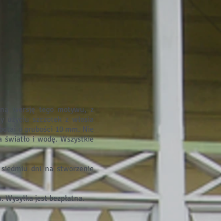
jedną wersję tego motywu, z
y użyciu szczotek z włosia
otai o grubości 10 mm. Nie
 światło i wodę. Wszystkie
 siedmiu dni na stworzenie
 Wysyłka jest bezpłatna.