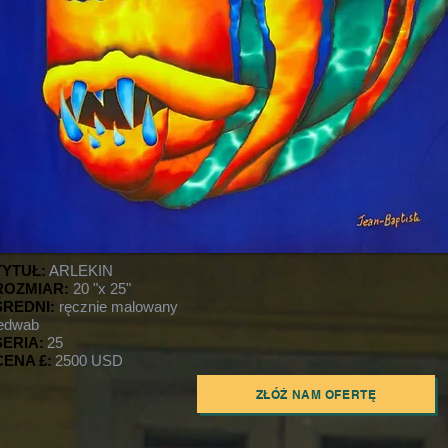
TYTUŁ:
ARLEKIN
ROZMIAR:
20 "x 25"
ŚREDNI:
ręcznie malowany
jedwab
SERIA:
25
CENA £:
2500 USD
ZŁÓŻ NAM OFERTĘ