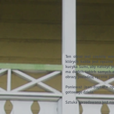
Ten obraz jest częścią wie
których każda jest ręczni
kucyka Sumi, aby nałożyć 
ma dwóch takich samych el
obrazy posiadają ręcznie po
Ponieważ Jean-Baptiste ręc
gotowego dzieła.
Sztuka sprzedawana jest n