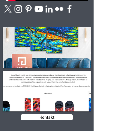
Kontakt