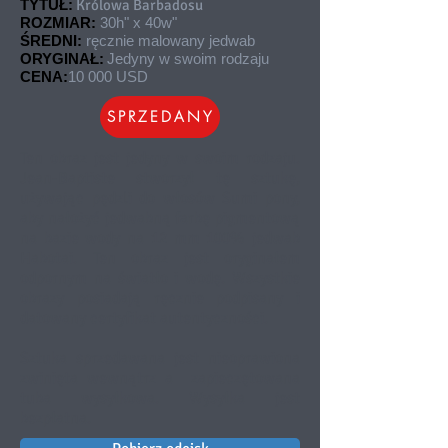
TYTUŁ:
Królowa Barbadosu
ROZMIAR:
30h" x 40w"
ŚREDNI:
ręcznie malowany jedwab
ORYGINAŁ:
Jedyny w swoim rodzaju
CENA:
10 000 USD
SPRZEDANY
Ten obraz jest jedyny w swoim rodzaju.
Jean-Baptiste stworzył tę sztukę,
używając pędzli do włosów Sumi pony,
aby nałożyć jedwabną farbę pigmentową
na bazie wody na 12 mm 100% jedwab
Habotai. Ten obraz jest oryginałem
odpornym na światło i wodę. Wszystkie
obrazy posiadają ręcznie podpisany i
datowany certyfikat autentyczności.
Sztuka sprzedawana jest nieoprawiona
zwinięta wewnątrz a
zapieczętowana
tuba wysyłkowa. Wysyłka jest
bezpłatna.